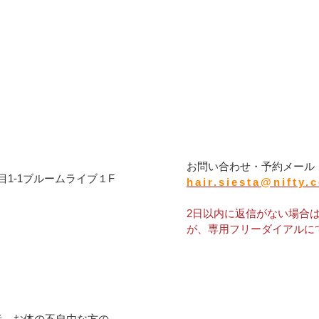
タ
お問い合わせ・予約メール
1-1ブルームライブ１F
hair.siesta@nifty.
2日以内に返信がない場合
が、専用フリーダイアルに
者、お体の不自由な方の